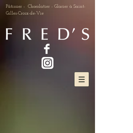
Pâtissier - Chocolatier - Glacier à Saint-
Gilles-Croix-de-Vie