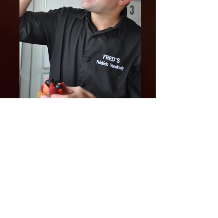
FRED'S
Frédéric VENDREDY, est né le 11 Juillet
1970 à SAUMUR,(49) marié, papa de 2
enfants, Luna et Lorenzo ; est chef
pâtissier, chocolatier et glacier dans sa
boutique du petit port de pêche de Saint
Gilles Croix de Vie en Vendée.
Il assoit tout d’abord, son expérience au
sein de restaurants d’excellence tels que