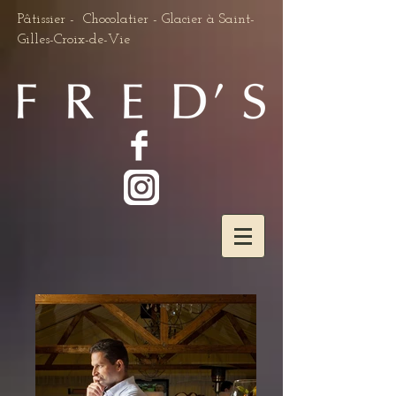
Pâtissier - Chocolatier - Glacier à Saint-
Gilles-Croix-de-Vie